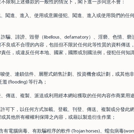
在不限制上述條款的一般性的情況下，閣下進一步同意不會：
侵犯、闖進、進入、使用或意圖侵犯、闖進、進入或使用我們的任
詐騙、誹謗、毀譽（libellous、defamatory）、淫褻、色
何不良或不合理的內容，包括但不限於任何此等性質的資料傳送
律責任，或違反任何本地、國家，國際或別國法例，侵犯任何知
告、唆使、連鎖信件、層壓式銷售計劃、投資機會或計劃，或其他
濫 (flooding) 等行為；
刊登、傳送、複製、派送或利用經本網站獲取的任何內容作商業用
書面許可下，以任何方式加載、登載、刊登、傳送、複製或分發此
權或其他所有權權利保障之內容，或藉以製造衍生作業；
腦病毒、有欺騙程序的軟件 (Trojan horses)、蠕虫病毒(worm