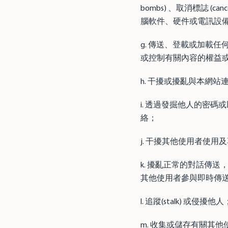
bombs) 、取消標誌 
腦軟件、硬件或電訊設
g. 傳送、登載或加載
或控制有關內容的權益
h. 干擾或擾亂與本網
i. 透過發掘他人的密
絡；
j. 干擾其他使用者使
k. 擾亂正常的對話傳送，
其他使用者參與即時傳
l. 追蹤(stalk) 或侵擾他
m. 收集或儲存有關其