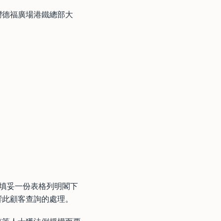
灣德福廣場港鐵總部大
須填妥一份表格列明閣下
響此顧客查詢的處理。