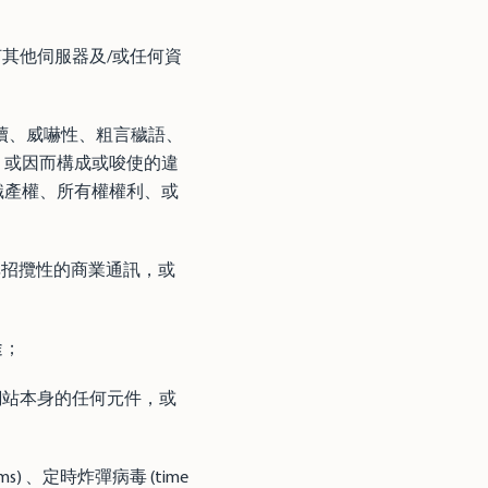
何其他伺服器及/或任何資
情、褻瀆、威嚇性、粗言穢語、
，或因而構成或唆使的違
識產權、所有權權利、或
非招攬性的商業通訊，或
途；
網站本身的任何元件，或
s) 、定時炸彈病毒 (time