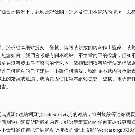
有知會的情況下，觀察及記錄閣下進入及使用本網站的情況，以
對、於或經本網站提交、登載、傳送或發放的內容作出監察，或
惟無論如何，我們會考慮有關本網站上不恰當內容的投訴，但並
保留在沒有發出任何警告的情況下，依據我們獨有酌情決定權認
達任何網頁的任何連結。不論任何情況，我們並不就內容承擔責
容上的錯誤或遺漏，或負責因使用經本網站提交、登載、電子郵
損害。
源("連結網頁")("Linked Site(s)")的連結；惟對於該等連
個別連結網頁所附載的內容，或該等網頁內的任何更改或更新負
會對從任何已連結網頁所接收的“網上投影”(webcasting) 