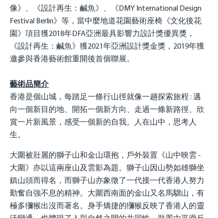
像》、《設計再⽣：鹹⿂》、《DMY International Design
Festival Berlin》等，當中麼地道花園藝術座椅《文化後花
園》項目獲2018年DFA亞洲最具影響力設計獎優異獎，
《設計再⽣：鹹⿂》獲2021年亞洲設計獎金獎，2019年獲
邀參與香港藝術館重開後首個聯展。
藝術品簡介
香港是個山城，每踏足一條行山徑就像一趟探索旅程 : 邁
向一個新目的地、開拓一個新方向、走過一條新路徑、欣
賞一片新風景，感受一個新的自我。人在山中，思考人
生。
大圍被壯麗的獅子山和金山環抱，戶外裝置《山中映雲 -
大圍》亦以這兩座山及雲影為題。獅子山因山勢如雄獅坐
鎮山頭而得名，而獅子山亦象徵了一代接一代香港人努力
勤奮自強不息的精神。大圍西南面的金山又名馬騮山，有
極多獼猴出沒而著名。身手矯捷的獼猴反映了香港人的靈