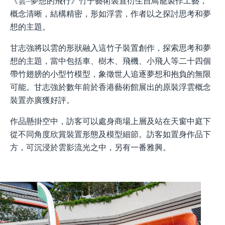
《雲···夢想的飛行》竹子藝術裝置衍生自鳥籠製作工藝，
概念清晰，結構精密，形如浮雲，作者以之探討思考和夢
想的主題。
甘志強將以雲的形狀融入這竹子裝置創作，探索思考和夢
想的主題，當中包括車、樹木、飛機、小飛人等二十四個
帶竹翅膀的小型竹模型，象徵世人追逐夢想和抱負的無限
可能。甘志強於數年前於香港藝術館展出的原裝浮雲概念
裝置亦廣獲好評。
作品懸掛空中，訪客可以處身商場上層及站在天窗中庭下
從不同角度欣賞裝置形態及模型細節。訪客如置身作品下
方，可沉浸於雲影流光之中，另有一番雅興。