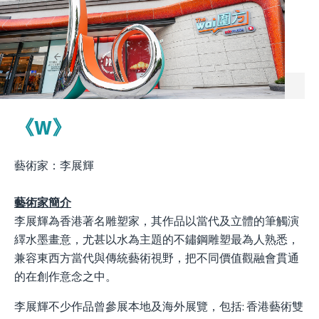
《W》
藝術
家：李展輝
藝術家簡介
李展輝為香港著名雕塑家，其作品以當代及立體的筆觸演
繹水墨畫意，尤甚以水為主題的不鏽鋼雕塑最為人熟悉，
兼容東西方當代與傳統藝術視野，把不同價值觀融會貫通
的在創作意念之中。
李展輝不少作品曾參展本地及海外展覽，包括: 香港藝術雙