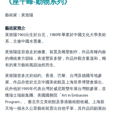
《座千峰-動物系列》
藝術家
：黃致陽
藝術家簡介
黃致陽1965出生於台北，1989年畢業於中國文化大學美術
系，主修中國水墨畫。
黃致陽從容遊走於繪畫、裝置及雕塑創作，作品有種內斂
的傳統東方韻味，表達豐富多變，作品外觀含蓄溫和，獨
有的東方藝術風韻油然而生。
黃致陽曾多次於紐約、香港、巴黎、台灣及德國等地參
展，作品亦曾於北京中國美術館及上海世界博覽會展出。
此外他於1995年代表台灣於威尼斯雙年展台灣館參展，並
獲瑞士瑞銀集團、美國國務院「Art in Embassies
Program」、臺北市立美術館及香港藝術館收藏。上海新
天地一個永久公眾藝術裝置出自他手筆，其作品回顧展由