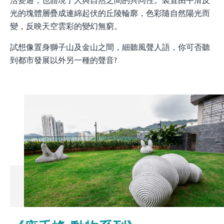
活變通，也體現了人與自然之間的共同性。裝置由平滑反
光的塊體層疊成連綿起伏的丘陵輪廓，色彩隨自然陽光而
變，反映天空雲彩的變幻無窮。
試想像置身獅子山及金山之間，細聽風聲人語，你可否聽
到都市發展以外另一種的聲音?