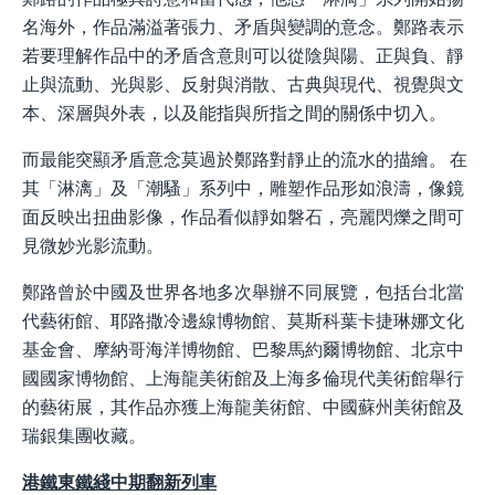
名海外，作品滿溢著張力、矛盾與變調的意念。鄭路表示
若要理解作品中的矛盾含意則可以從陰與陽、正與負、靜
止與流動、光與影、反射與消散、古典與現代、視覺與文
本、深層與外表，以及能指與所指之間的關係中切入。
而最能突顯矛盾意念莫過於鄭路對靜止的流水的描繪。 在
其「淋漓」及「潮騷」系列中，雕塑作品形如浪濤，像鏡
面反映出扭曲影像，作品看似靜如磐石，亮麗閃爍之間可
見微妙光影流動。
鄭路曾於中國及世界各地多次舉辦不同展覽，包括台北當
代藝術館、耶路撒冷邊線博物館、莫斯科葉卡捷琳娜文化
基金會、摩納哥海洋博物館、巴黎馬約爾博物館、北京中
國國家博物館、上海龍美術館及上海多倫現代美術館舉行
的藝術展，其作品亦獲上海龍美術館、中國蘇州美術館及
瑞銀集團收藏。
港鐵東鐵綫中期翻新列車