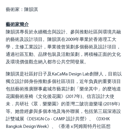
藝術家
：陳韻淇
藝術家簡介
陳韻淇專長於永續概念與設計、參與推動社區與環境共融
的藝術及設計項目。陳韻淇在2009年畢業於香港理工大
學，主修工業設計，畢業後曾策劃多個藝術及設計項目，
通過社區互動、品牌包裝及活動策劃，將積極正面的文化
及環境價值觀念納入都市公共空間發展。
陳韻淇是社區好日子及KaCaMa Design Lab創辦人，目前以
獨立設計師身份推動多個社區項目，近年負責的重要項目
包括藝術推廣辦事處城市藝裳計劃「樂坐其中」的麼地道
花園藝術座椅《文化後花園》(2017年)、信言設計大使
未．共研社《眾．樂樂園》的荃灣二陂坊遊樂場 (2018年)
等。她曾經參與多個本地及海外聯展，包括第三屆深港設
計雙城展《DESIGN Co - CAMP 設計共營》、《DXHK
Bangkok Design Week》、《香港 x 阿姆斯特丹社區想