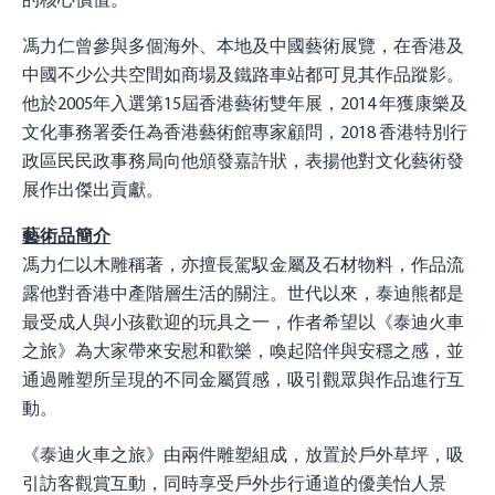
馮力仁曾參與多個海外、本地及中國藝術展覽，在香港及
中國不少公共空間如商場及鐵路車站都可見其作品蹤影。
他於2005年入選第15屆香港藝術雙年展，2014 年獲康樂及
文化事務署委任為香港藝術館專家顧問，2018 香港特別行
政區民民政事務局向他頒發嘉許狀，表揚他對文化藝術發
展作出傑出貢獻。
藝術品簡介
馮力仁以木雕稱著，亦擅長駕馭金屬及石材物料，作品流
露他對香港中產階層生活的關注。世代以來，泰迪熊都是
最受成人與小孩歡迎的玩具之一，作者希望以《泰迪火車
之旅》為大家帶來安慰和歡樂，喚起陪伴與安穩之感，並
通過雕塑所呈現的不同金屬質感，吸引觀眾與作品進行互
動。
《泰迪火車之旅》由兩件雕塑組成，放置於戶外草坪，吸
引訪客觀賞互動，同時享受戶外步行通道的優美怡人景