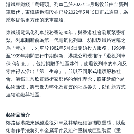
港鐵東鐵綫「烏蠅頭」列車已於2022年5月退役並由全新列
車取代，東鐵綫過海段亦已於2022年5月15日正式通車，為
乘客提供更方便的乘車體驗。
東鐵綫電氣化列車服務香港40年，與香港社會發展緊密相
繫。列車翻新前為第一代電氣化列車，坊間及鐵路迷稱之
為「黃頭」，列車於1982年5月6日開始投入服務，1996年
至1999年期間進行中期翻新。港鐵公司現推行「退役列車
保‧傳計劃」，包括捐贈予社區夥伴，使退役列車的車廂及
零件得以活出「第二生命」，並以不同形式繼續服務社
會。港鐵非常欣賞藝術家鄭路的創作理念，盼能延續他的
藝術熱忱，將想像力轉化為實質的社區參與，以創新方式
連結港鐵與社區。
藝術品簡介
鄭路從港鐵東鐵綫退役列車及其精密細節擷取靈感，以藝
術創作手法將列車金屬零件及組件重構成巨型裝置《重