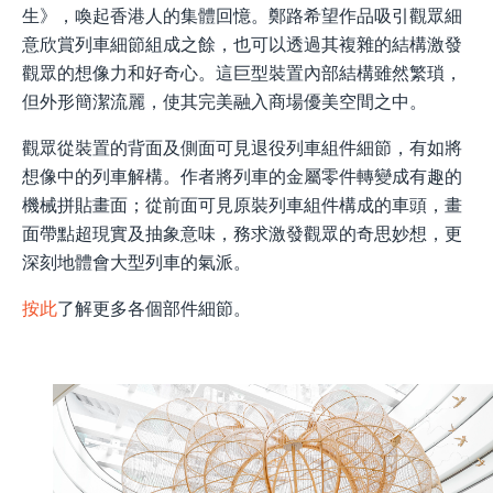
生》，喚起香港人的集體回憶。鄭路希望作品吸引觀眾細
意欣賞列車細節組成之餘，也可以透過其複雜的結構激發
觀眾的想像力和好奇心。這巨型裝置內部結構雖然繁瑣，
但外形簡潔流麗，使其完美融入商場優美空間之中。
觀眾從裝置的背面及側面可見退役列車組件細節，
有如將
想像中的列車解構
。
作者將列車的金屬零件轉變成有趣的
機械拼貼畫面；從前面可見原裝列車組件構成的車頭，畫
面帶點超現實及抽象意味，務求激發觀眾的奇思妙想，更
深刻地體會大型列車的氣派。
按此
了解
更多各個部件細節
。