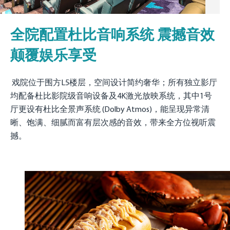
全院配置杜比音响系统 震撼音效
颠覆娱乐享受
戏院位于围方L5楼层，空间设计简约奢华；所有独立影厅
均配备杜比影院级音响设备及4K激光放映系统，其中1号
厅更设有杜比全景声系统 (Dolby Atmos)，能呈现异常清
晰、饱满、细腻而富有层次感的音效，带来全方位视听震
撼。