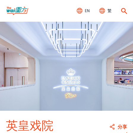
EN
繁
英皇戏院
分享