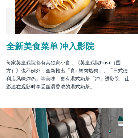
全新美食菜单 冲入影院
每家英皇戏院都有其独家小食，《英皇戏院Plus+（围
方）》也不例外，全新推出「真 • 蟹肉热狗」、「日式便
利店风味炸鸡」等美味，更有港式奶茶「冲」进影院！让
影迷在观影时享受丝滑香浓的港式奶茶。